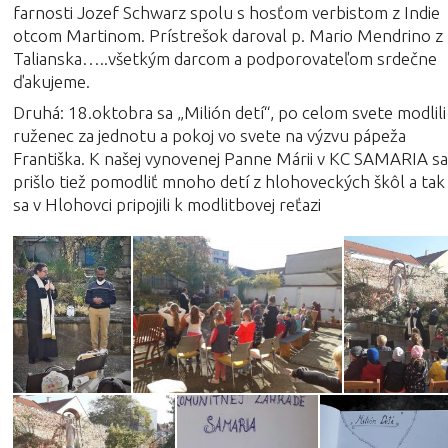
farnosti Jozef Schwarz spolu s hosťom verbistom z Indie
otcom Martinom. Prístrešok daroval p. Mario Mendrino z
Talianska…..všetkým darcom a podporovateľom srdečne
ďakujeme.
Druhá: 18.oktobra sa „Milión detí“, po celom svete modlili
ruženec za jednotu a pokoj vo svete na výzvu pápeža
Františka. K našej vynovenej Panne Márii v KC SAMARIA s
prišlo tiež pomodliť mnoho detí z hlohoveckých škôl a tak
sa v Hlohovci pripojili k modlitbovej reťazi