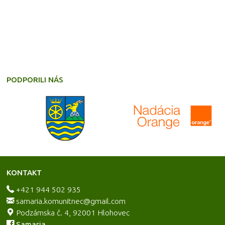
PODPORILI NÁS
KONTAKT
+421 944 502 935
samaria.komunitnec@gmail.com
Podzámska č. 4, 92001 Hlohovec
Samaria