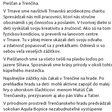
Piešťan a Trenčína.
V Trnave sme navštívili Trnavskú arcidiecéznu charitu.
Sprevádzali nás milí pracovníci, ktorí nás stručne
oboznámili s jej činnosťou a poslaním. V tvorivej dielni si
deti vyskúšali svoju kreativitu a zručnosť. Ako sú na tom 
fyzickou kondíciou, si preverili na lanovom centre
v Trnave. Tu v plnej miere ukázali deti svoju odvahu
a zdatnosť popasovať sa z prekážkami. Odniesli si so
sebou veľa veselých zážitkov.
V Piešťanoch sme sa všetci tešili na plavbu loďou po
jazere Sĺňava. Spoznávali sme krásy prírody v okolí toht
kúpeľného mestečka.
Najsilnejšie zážitky nás čakali v Trenčíne na hrade. Po
prehliadke hradu sa deti mohli aktívne zapojiť do malej
hry o uhorskom šľachticovi menom Matúš Čák
Trenčiansky, prezývanom aj ako pán Váhu a Tatier.
V prírodnom prostredí Trenčianskeho hradu predvádzali
sokoliari Aquila Bojnice nezabudnuteľné vystúpenie