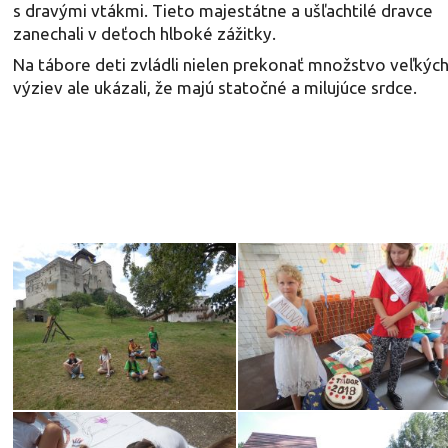
s dravými vtákmi. Tieto majestátne a ušľachtilé dravce
zanechali v deťoch hlboké zážitky.
Na tábore deti zvládli nielen prekonať množstvo veľkýc
výziev ale ukázali, že majú statočné a milujúce srdce.